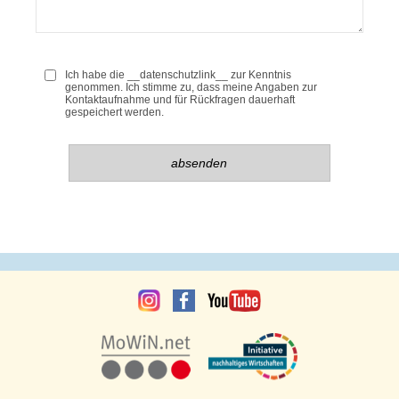
Ich habe die __datenschutzlink__ zur Kenntnis
genommen. Ich stimme zu, dass meine Angaben zur
Kontaktaufnahme und für Rückfragen dauerhaft
gespeichert werden.
Bitte
Bitte
lasse
lasse
dieses
dieses
Feld
Feld
leer.
leer.