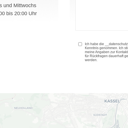
s und Mittwochs
00 bis 20:00 Uhr
Ich habe die __datenschutz
Kenntnis genommen. Ich st
meine Angaben zur Kontak
für Rückfragen dauerhaft g
werden.
Bitte
Bitte
lasse
lasse
dieses
dieses
Feld
Feld
leer.
leer.