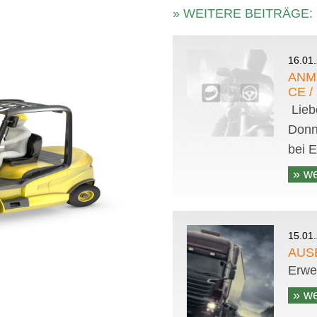
» WEITERE BEITRÄGE:
16.01
ANM
CE /
Lieb
Donne
bei E
» we
15.01
AUS
Erwe
» we