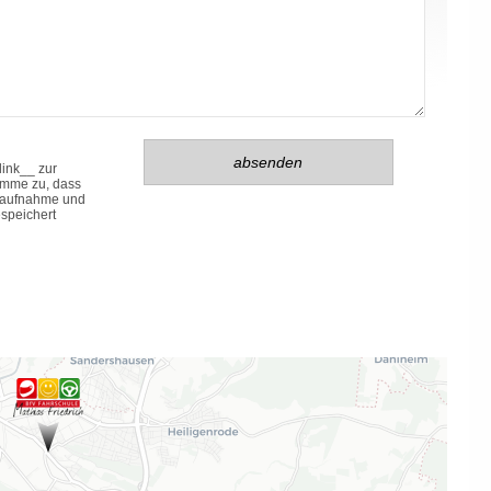
link__ zur
imme zu, dass
taufnahme und
espeichert