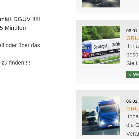
mäß DGUV !!!!!
45 Minuten
06.01
GRU
ail oder über das
Inhal
beso
zu finden!!!!
Sie t
» we
06.01
GRU
Inha
die 
Vera