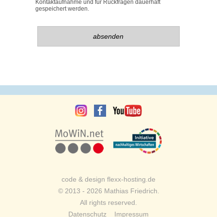
Kontaktaufnahme und für Rückfragen dauerhaft
gespeichert werden.
Bitte
Bitte
lasse
lasse
dieses
dieses
Feld
Feld
leer.
leer.
code & design flexx-hosting.de
© 2013 - 2026 Mathias Friedrich.
All rights reserved.
Datenschutz
Impressum