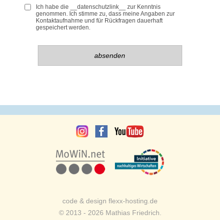
Ich habe die __datenschutzlink__ zur Kenntnis
genommen. Ich stimme zu, dass meine Angaben zur
Kontaktaufnahme und für Rückfragen dauerhaft
gespeichert werden.
Bitte
Bitte
lasse
lasse
dieses
dieses
Feld
Feld
leer.
leer.
code & design flexx-hosting.de
© 2013 - 2026 Mathias Friedrich.